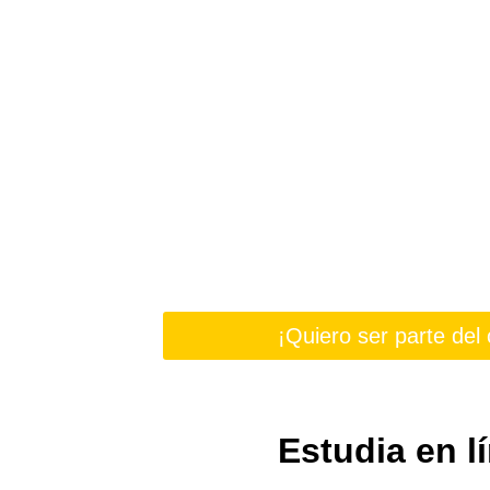
¿Te gust
cambiar el
desde ade
Hoy puedes prepa
hacerlo real
¡Quiero ser parte del
Estudia en l