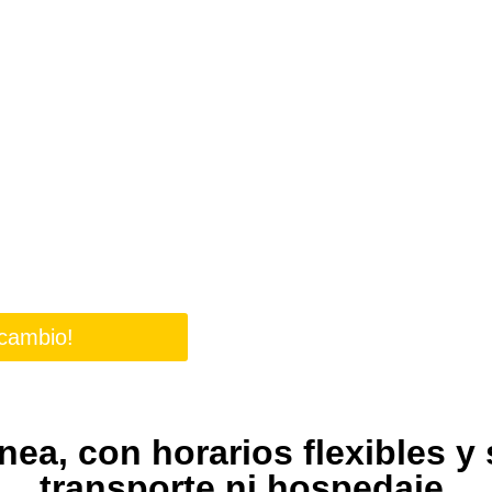
aría
 país
ntro?
rarte para
idad.
 cambio!
ínea, con horarios flexibles y 
transporte ni hospedaje.